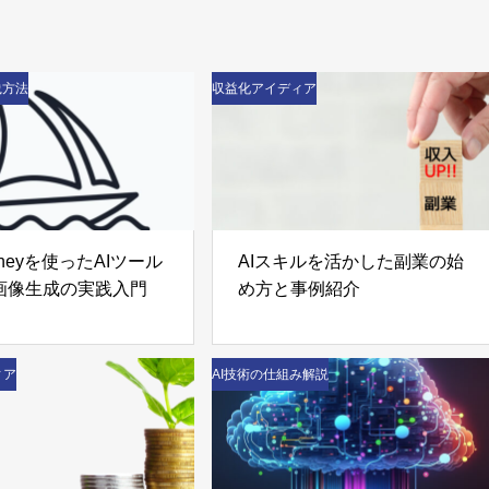
践方法
収益化アイディア
urneyを使ったAIツール
AIスキルを活かした副業の始
画像生成の実践入門
め方と事例紹介
ィア
AI技術の仕組み解説