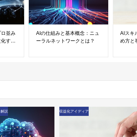
念：ニュ
AIスキルを活かした副業の始
AIツ
とは？
め方と事例紹介
インカ
み解説
収益化アイディア