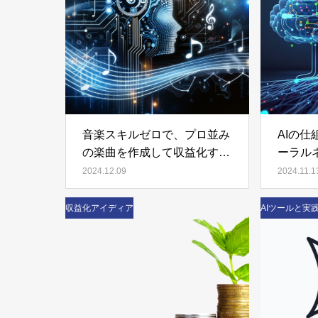
音楽スキルゼロで、プロ並み
AIの
の楽曲を作成して収益化する
ーラル
方法
2024.12.09
2024.11.1
収益化アイディア
AIツールと実