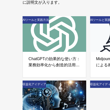
に説明文が入ります。
AIツールと実践方法
AIツールと実
ChatGPTの効果的な使い方：
Midjo
業務効率化から創造的活用ま
による
で
収益化アイディア
収益化アイデ