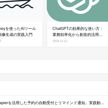
urneyを使ったAIツール
ChatGPTの効果的な使い方：
画像生成の実践入門
業務効率化から創造的活用ま
で
3
2024.11.12
新コンテンツ追加のお知らせ：「Zapierを活用した予約の自動受付とリマインド通知」実践動画公開！