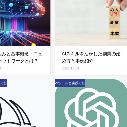
仕組みと基本概念：ニュ
AIスキルを活かした副業の始
ネットワークとは？
め方と事例紹介
3
2024.11.13
践方法
AIツールと実践方法